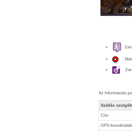
Zará
Mária
Zará
Az Információs pon
Szállás szolgál
Cím
GPS koordinátá