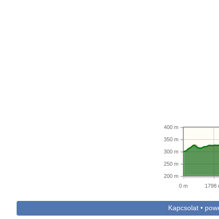
400 m
350 m
300 m
250 m
200 m
0 m
1798
Kapcsolat • po