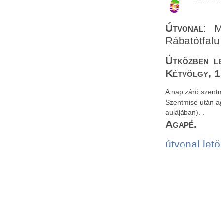
Útvonal
: M
Rábatótfalu
Útközben le
Kétvölgy, 1
A nap záró szent
Szentmise után ag
aulájában). .
Agapé.
útvonal letö