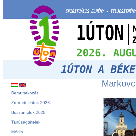
Markovci
Bemutatkozás
Zarándoklatok 2026
Beszámolók 2025
Tanúságtételek
Média