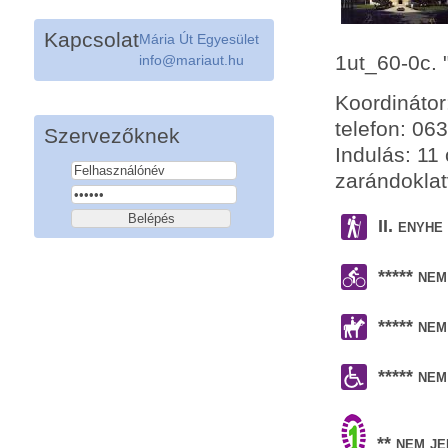
Kapcsolat
Mária Út Egyesület
1ut_60-0c.
info@mariaut.hu
Koordinát
telefon: 06
Szervezőknek
Indulás: 11
zarándoklat
II. enyh
***** ne
***** ne
***** ne
** nem j