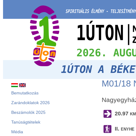
M01/18 
Bemutatkozás
Nagyegyház
Zarándoklatok 2026
Beszámolók 2025
20.97 
Tanúságtételek
II. enyh
Média