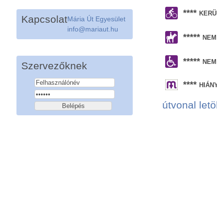
**** ker
Kapcsolat
Mária Út Egyesület
info@mariaut.hu
***** ne
***** ne
Szervezőknek
**** hiá
útvonal letö