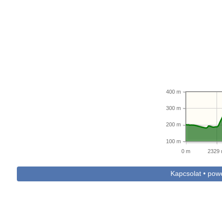
400 m
300 m
200 m
100 m
0 m
2329
Kapcsolat • po