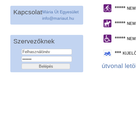
***** ne
Kapcsolat
Mária Út Egyesület
info@mariaut.hu
***** ne
***** ne
Szervezőknek
*** kije
útvonal letö