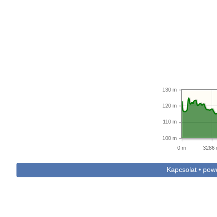
130 m
120 m
110 m
100 m
0 m
3286
Kapcsolat • po