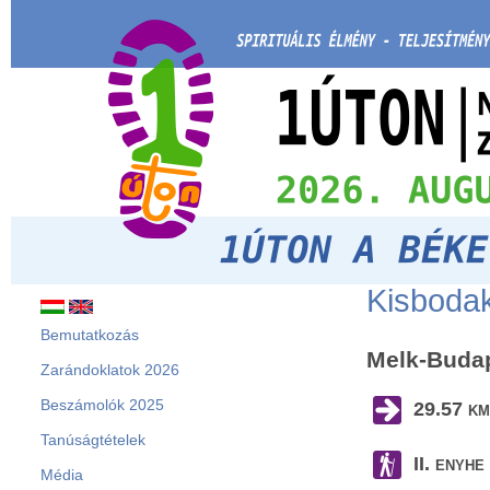
Kisbodak
Bemutatkozás
Melk-Budap
Zarándoklatok 2026
Beszámolók 2025
29.57 
Tanúságtételek
II. enyh
Média