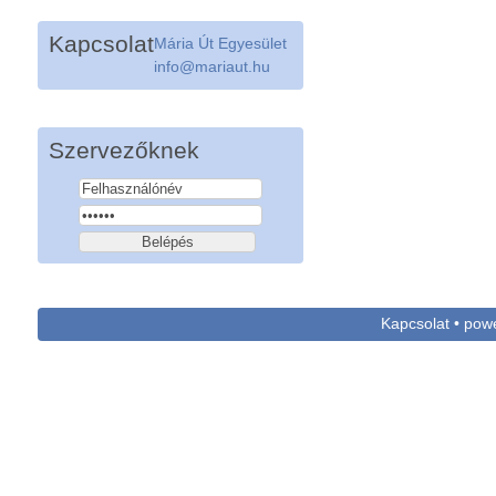
Kapcsolat
Mária Út Egyesület
info@mariaut.hu
Szervezőknek
Kapcsolat • po