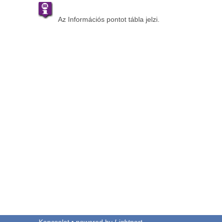
Az Információs pontot tábla jelzi.
Kapcsolat • powered by
Lightport