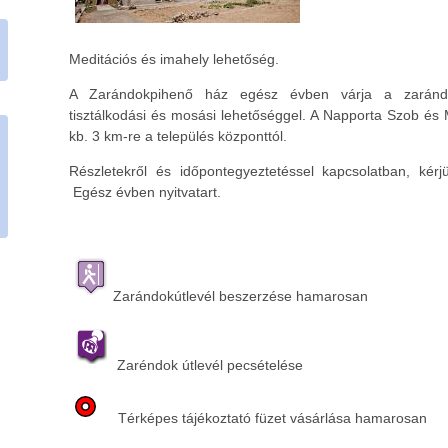
Meditációs és imahely lehetőség.
A Zarándokpihenő ház egész évben várja a zarándoko
tisztálkodási és mosási lehetőséggel. A Napporta Szob és M
kb. 3 km-re a település központtól.
Részletekről és időpontegyeztetéssel kapcsolatban, kérjü
Egész évben nyitvatart.
Zarándokútlevél beszerzése hamarosan
Zaréndok útlevél pecsételése
Térképes tájékoztató füzet vásárlása hamarosan