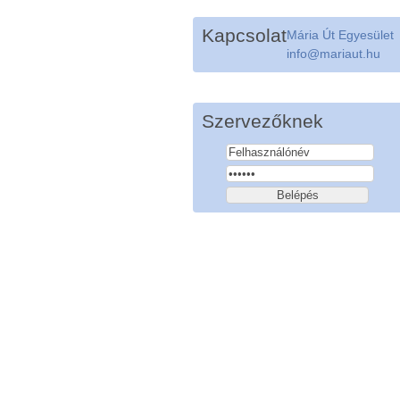
Kapcsolat
Mária Út Egyesület
info@mariaut.hu
Szervezőknek