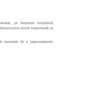
kat, jól felszerelt konyhával,
árianosztra között helyezkedik el,
k keressék fel a kapcsolattartót.