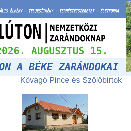
Kővágó Pince és Szőlőbirtok