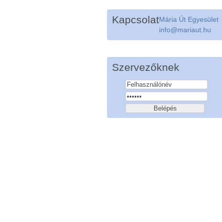
Kapcsolat
Mária Út Egyesület
info@mariaut.hu
Szervezőknek