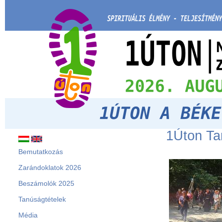
1Úton Ta
Bemutatkozás
Zarándoklatok 2026
Beszámolók 2025
Tanúságtételek
Média