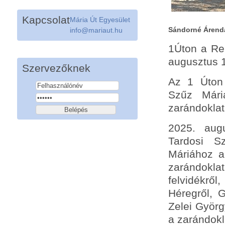
Kapcsolat
Mária Út Egyesület
Sándorné Árendá
info@mariaut.hu
1Úton a Re
augusztus 1
Szervezőknek
Az 1 Úton
Szűz Mári
zarándoklat
2025. aug
Tardosi
S
Máriához
a
zarándokl
felvidékről
Héregről, G
Zelei Györg
a zarándokl