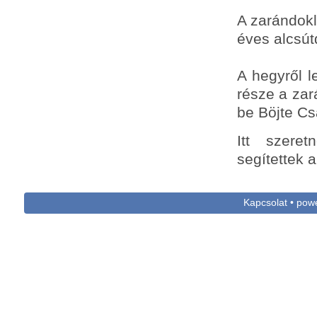
A zarándokla
éves alcsút
A hegyről l
része a zar
be Böjte Cs
Itt szere
segítettek 
Kapcsolat • po