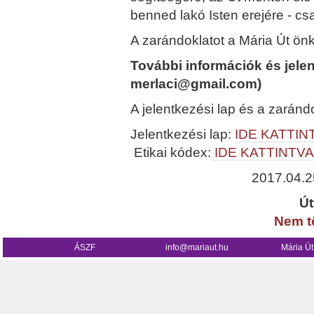
benned lakó Isten erejére - cs
A zarándoklatot a Mária Út önk
További információk és jele
merlaci@gmail.com)
A jelentkezési lap és a zarándo
Jelentkezési lap:
IDE KATTIN
Etikai kódex:
IDE KATTINTVA
2017.04.25
Út
Nem tö
ÁSZF
info@mariaut.hu
Mária Ú