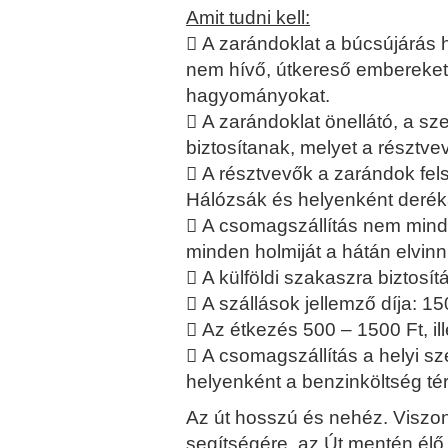
Amit tudni kell:
 A zarándoklat a búcsújárás 
nem hívő, útkereső embereket is
hagyományokat.
 A zarándoklat önellátó, a sze
biztosítanak, melyet a résztve
 A résztvevők a zarándok fe
Hálózsák és helyenként deréka
 A csomagszállítás nem mind
minden holmiját a hátán elvinni
 A külföldi szakaszra biztosít
 A szállások jellemző díja: 1500
 Az étkezés 500 – 1500 Ft, ill
 A csomagszállítás a helyi s
helyenként a benzinköltség tér
Az út hosszú és nehéz. Viszo
segítségére, az Út mentén él