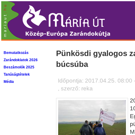
Pünkösdi gyalogos z
Bemutatkozás
Zarándoklatok 2026
búcsúba
Beszámolók 2025
Tanúságtételek
Időpontja:
2017.04.25. 08:00 
Média
, szerző: reka
20
1
E
p
M