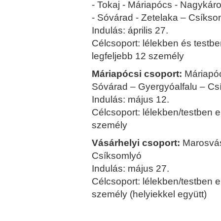
- Tokaj - Máriapócs - Nagykár
- Sóvárad - Zetelaka – Csíkso
Indulás: április 27.
Célcsoport: lélekben és testbe
legfeljebb 12 személy
Máriapócsi csoport:
Máriapóc
Sóvárad – Gyergyóalfalu – Cs
Indulás: május 12.
Célcsoport: lélekben/testben e
személy
Vásárhelyi csoport:
Marosvás
Csíksomlyó
Indulás: május 27.
Célcsoport: lélekben/testben e
személy (helyiekkel együtt)