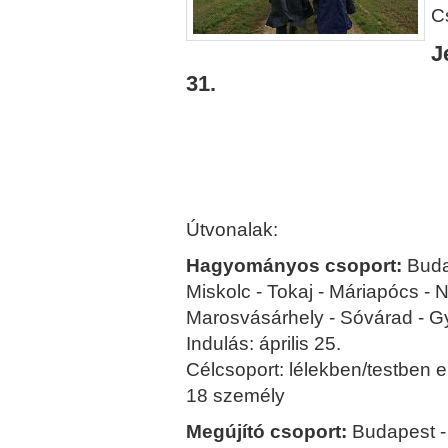
C
J
31.
Útvonalak:
Hagyományos csoport:
Buda
Miskolc - Tokaj - Máriapócs - 
Marosvásárhely - Sóvárad - G
Indulás: április 25.
Célcsoport: lélekben/testben e
18 személy
Megújító csoport:
Budapest - 