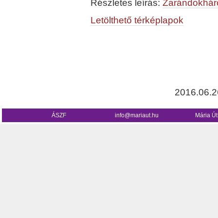
Részletes leírás:
Zarándokhá
Letölthető térképlapok
2016.06.26
ÁSZF
info@mariaut.hu
Mária Ú