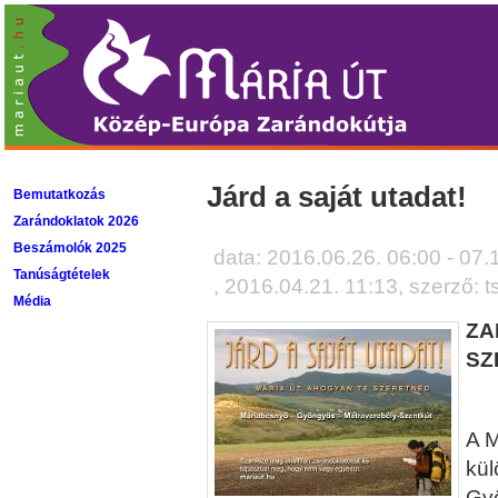
Járd a saját utadat!
Bemutatkozás
Zarándoklatok 2026
Beszámolók 2025
data:
2016.06.26. 06:00 - 07.
Tanúságtételek
,
2016.04.21. 11:13
, szerző: 
Média
ZA
SZ
A M
kül
Gyö