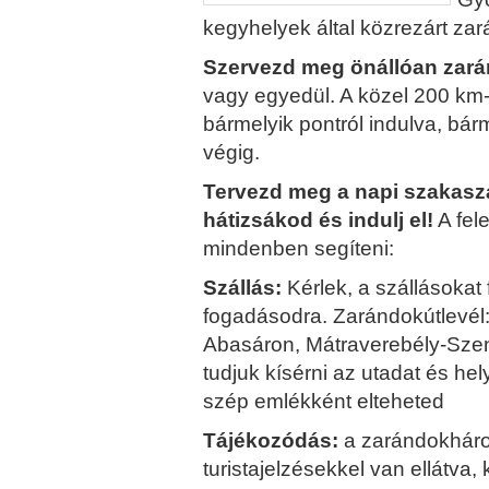
kegyhelyek által közrezárt z
Szervezd meg önállóan zará
vagy egyedül. A közel 200 km-
bármelyik pontról indulva, bár
végig.
Tervezd meg a napi szakaszai
hátizsákod és indulj el!
A fele
mindenben segíteni:
Szállás:
Kérlek, a szállásokat
fogadásodra. Zarándokútlevél:
Abasáron, Mátraverebély-Szent
tudjuk kísérni az utadat és h
szép emlékként elteheted
Tájékozódás:
a zarándokhár
turistajelzésekkel van ellátva