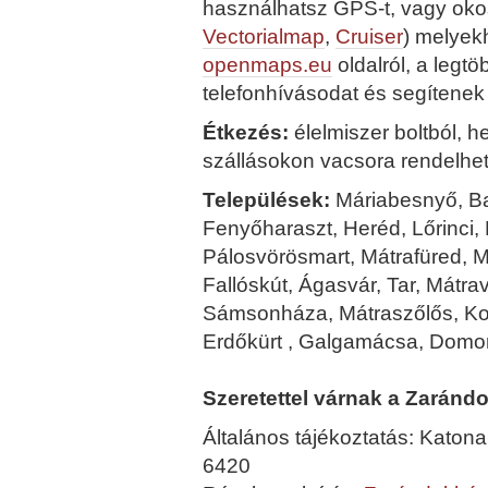
használhatsz GPS-t, vagy okos
Vectorialmap
,
Cruiser
) melyek
openmaps.eu
oldalról, a legt
telefonhívásodat és segítenek 
Étkezés:
élelmiszer boltból, h
szállásokon vacsora rendelhe
Települések:
Máriabesnyő, Bag
Fenyőharaszt, Heréd, Lőrinci
Pálosvörösmart, Mátrafüred, M
Fallóskút, Ágasvár, Tar, Mátra
Sámsonháza, Mátraszőlős, Koz
Erdőkürt , Galgamácsa, Domo
Szeretettel várnak a Zaránd
Általános tájékoztatás: Katon
6420