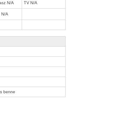
asz N/A
TV N/A
i N/A
cs benne