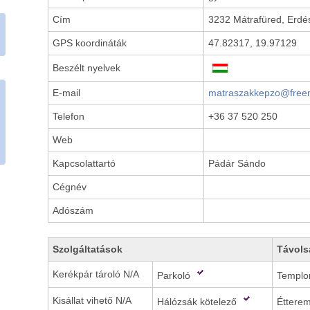
Cím
3232 Mátrafüred, Erdés
GPS koordináták
47.82317, 19.97129
Beszélt nyelvek
E-mail
matraszakkepzo@freem
Telefon
+36 37 520 250
Web
Kapcsolattartó
Pádár Sándo
Cégnév
Adószám
Szolgáltatások
Távols
Kerékpár tároló N/A
Parkoló
Templ
Kisállat vihető N/A
Hálózsák kötelező
Éttere