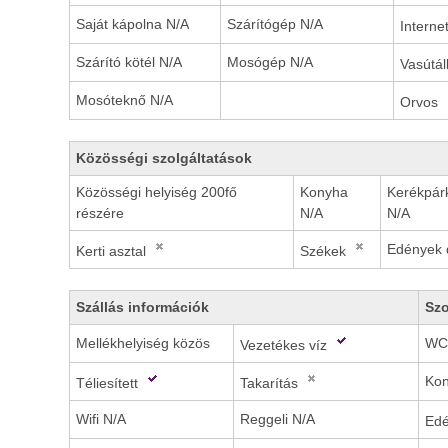
Saját kápolna N/A
Szárítógép N/A
Interne
Szárító kötél N/A
Mosógép N/A
Vasútá
Mosóteknő N/A
Orvos
Közösségi szolgáltatások
Közösségi helyiség 200fő
Konyha
Kerékpár
részére
N/A
N/A
Edények 
Kerti asztal
Székek
Szállás információk
Sz
Mellékhelyiség közös
WC
Vezetékes víz
Kon
Téliesített
Takarítás
Wifi N/A
Reggeli N/A
Ed