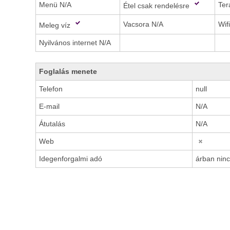
Menü N/A
Ter
Étel csak rendelésre
Vacsora N/A
Wif
Meleg víz
Nyilvános internet N/A
Foglalás menete
Telefon
null
E-mail
N/A
Átutalás
N/A
Web
Idegenforgalmi adó
árban nin