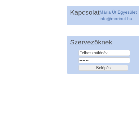
Kapcsolat
Mária Út Egyesület
info@mariaut.hu
Szervezőknek