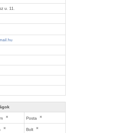
z u. 11.
ail.hu
ágok
om
Posta
m
Bolt