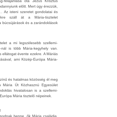
g-felajánlása óta Jézus Krisztus
ndannyiunk előtt. Mert úgy érezzük,
. Az isteni szeretet gondolatai és
re száll át a Mária-tisztelet
a búcsújárások és a zarándoklások
telet a mi legszélesebb szellemi-
-nál is több Mária-kegyhely van.
s ellátogat évente ezekre. A Máriás
ulásával, ami Közép-Európa Mária-
kszínű és hatalmas közösség él meg
 A Mária Út Közhasznú Egyesület
doklás hivatalosan is a szellemi-
Európa Mária tisztelő népeinek.
!
lmodnak benne, ők Mária családja.