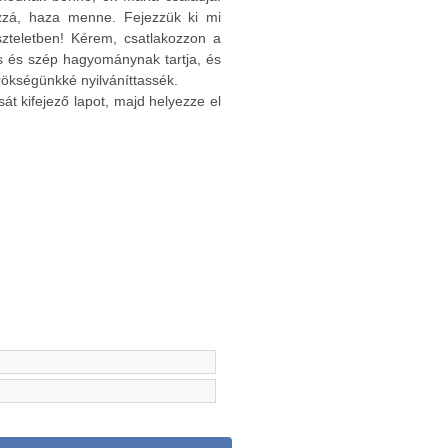
zzá, haza menne. Fejezzük ki mi
zteletben! Kérem, csatlakozzon a
s és szép hagyománynak tartja, és
 örökségünkké nyilváníttassék.
t kifejező lapot, majd helyezze el