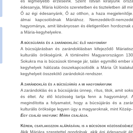
és legmélyebb érzéseink. Szent István királyunk orszá
édesanyja, Mária különös szeretetben és tiszteletben áll mi
Ő az égi édesanyánk, Ő az otthon, a haza megjelenítője..
álmai kapcsolódnak Máriához. Nemzedékről-nemzedék
hagyománya, amit látványosan és életigenlően hordoznak 
a Mária-kegyhelyekre.
A búcsújárás és a zarándoklás: élő hagyomány
A búcsújárásban és zarándoklásban kifejeződő Máriatisz
kulturális örökségünk. A történelmi Magyarországon 130
Sokukra ma is búcsúsok tömege jár, talán egymillió ember i
kegyhelyek hálózata összekapcsolódik a Mária Út kialak
kegyhelyeit összekötő zarándokút-rendszer.
A zarándoklás és a búcsújárás a mi hagyományunk
A zarándoklás és a búcsújárás ünnep, rítus, titok, amit so
és éltet. Az élő közösség tartja fenn a hagyományt.
megindította a folyamatot, hogy a búcsújárás és a zarán
kulturális öröksége legyen úgy a magyaroknak, mint Közép-
Egy család vagyunk: Mária családja.
Kérem, csatlakozzon aláírásával is a búcsúsok közösségéhez
Akik Máriára szeretettel gondolnak, akik égi édesanyát á