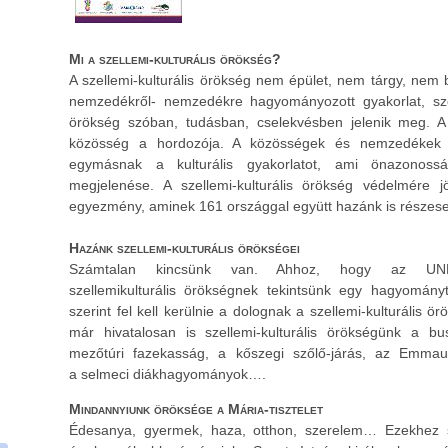
Mi a szellemi-kulturális örökség?
A szellemi-kulturális örökség nem épület, nem tárgy, nem bi
nemzedékről- nemzedékre hagyományozott gyakorlat, szoká
örökség szóban, tudásban, cselekvésben jelenik meg. A 
közösség a hordozója. A közösségek és nemzedékek me
egymásnak a kulturális gyakorlatot, ami önazonoss
megjelenése. A szellemi-kulturális örökség védelmére
egyezmény, aminek 161 országgal együtt hazánk is részese
Hazánk szellemi-kulturális örökségei
Számtalan kincsünk van. Ahhoz, hogy az UN
szellemikulturális örökségnek tekintsünk egy hagyomán
szerint fel kell kerülnie a dolognak a szellemi-kulturális ö
már hivatalosan is szellemi-kulturális örökségünk a bu
mezőtúri fazekasság, a kőszegi szőlő-járás, az Emmau
a selmeci diákhagyományok….
Mindannyiunk öröksége a Mária-tisztelet
Édesanya, gyermek, haza, otthon, szerelem… Ezekhez 