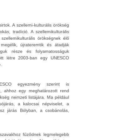
rtok. A szellemi-kulturális örökség
s, tradíció. A szellemikulturális
szellemikulturális örökségnek élő
gélik, újrateremtik és átadják
águk része és folyamatosságuk
 jött létre 2003-ban egy UNESCO
.
ESCO egyezmény szerint is
yt, ahhoz egy meghatározott rend
rökség nemzeti listájára. Ma például
sójárás, a kalocsai népviselet, a
sz járás Bólyban, a csobánolás,
szavakhoz fűződnek legmelegebb