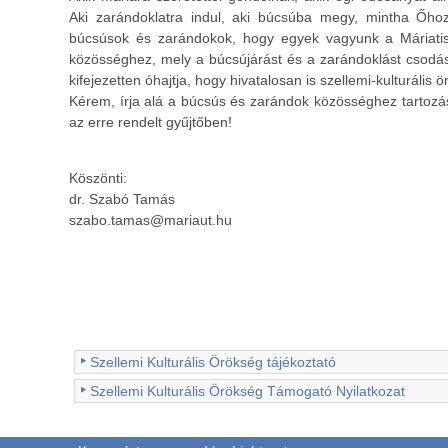
Aki zarándoklatra indul, aki búcsúba megy, mintha Őho
búcsúsok és zarándokok, hogy egyek vagyunk a Máriatis
közösséghez, mely a búcsújárást és a zarándoklást csodá
kifejezetten óhajtja, hogy hivatalosan is szellemi-kulturális
Kérem, írja alá a búcsús és zarándok közösséghez tartozásá
az erre rendelt gyűjtőben!
Köszönti:
dr. Szabó Tamás
szabo.tamas@mariaut.hu
Szellemi Kulturális Örökség tájékoztató
Szellemi Kulturális Örökség Támogató Nyilatkozat