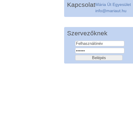
Kapcsolat
Mária Út Egyesület
info@mariaut.hu
Szervezőknek